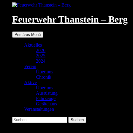
Zum
Inhalt
springen
Feuerwehr Thanstein – Berg
Suchen
Primäres Menü
Aktuelles
2026
2025
2024
Verein
Über uns
Chronik
Aktive
Über uns
Ausrüstung
Fahrzeuge
Gerätehaus
Veranstaltungen
Suchen
nach:
IMG_9789