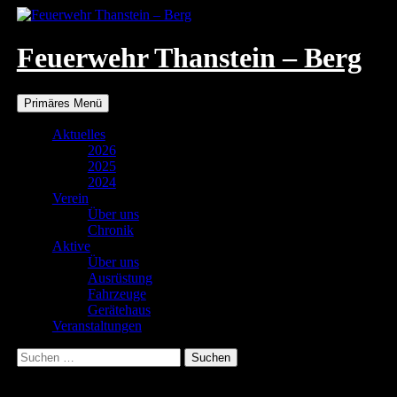
Zum
Inhalt
springen
Feuerwehr Thanstein – Berg
Suchen
Primäres Menü
Aktuelles
2026
2025
2024
Verein
Über uns
Chronik
Aktive
Über uns
Ausrüstung
Fahrzeuge
Gerätehaus
Veranstaltungen
Suchen
nach:
082da52f-1a08-42e6-b21d-7f3f90299c58