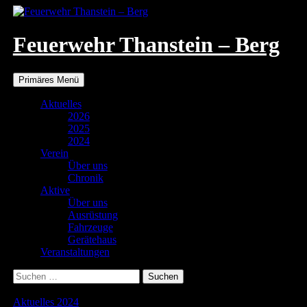
Zum
Inhalt
springen
Feuerwehr Thanstein – Berg
Suchen
Primäres Menü
Aktuelles
2026
2025
2024
Verein
Über uns
Chronik
Aktive
Über uns
Ausrüstung
Fahrzeuge
Gerätehaus
Veranstaltungen
Suchen
nach:
Aktuelles 2024