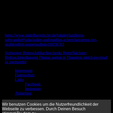
Schließlich brach die Hochzeitsgesellschaft nach Kröblitz auf,
wo das Paar mit seinen Gästen in der Schlossgaststätte
gebührend feierte.
Link zum Artikel:
https://www.mittelbayerische.de/lokales/landkreis-
schwandorf/julia-holler-und-mathias-scherr-heirateten-bei-
strahlendem-sonnenschein-16058703
Beitragsnavigation
Vorheriger Beitrag
Jubilar beschenkt Retter
Nächster
Beitrag
Angelika und Florian sagten in Thanstein gleich zweimal
Ja zueinander
Impressum
Datenschutz
Links
Facebook
Instagram
Anmelden
Wir benutzen Cookies um die Nutzerfreundlichkeit der
Webseite zu verbessen. Durch Deinen Besuch