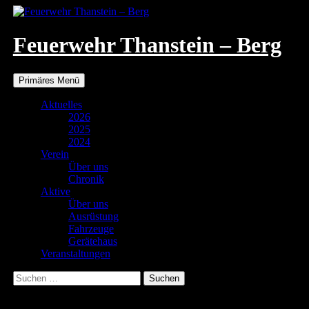
Zum
Inhalt
springen
Feuerwehr Thanstein – Berg
Suchen
Primäres Menü
Aktuelles
2026
2025
2024
Verein
Über uns
Chronik
Aktive
Über uns
Ausrüstung
Fahrzeuge
Gerätehaus
Veranstaltungen
Suchen
nach:
26.01.2023 Kommandantenwahl FFW