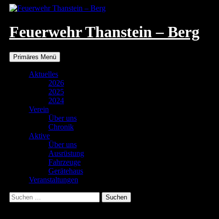
Zum
Inhalt
springen
Feuerwehr Thanstein – Berg
Suchen
Primäres Menü
Aktuelles
2026
2025
2024
Verein
Über uns
Chronik
Aktive
Über uns
Ausrüstung
Fahrzeuge
Gerätehaus
Veranstaltungen
Suchen
nach:
AlteSpritze2