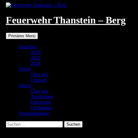
Zum
Inhalt
springen
Feuerwehr Thanstein – Berg
Suchen
Primäres Menü
Aktuelles
2026
2025
2024
Verein
Über uns
Chronik
Aktive
Über uns
Ausrüstung
Fahrzeuge
Gerätehaus
Veranstaltungen
Suchen
nach:
IMG_7838