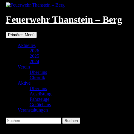
Zum
Inhalt
springen
Feuerwehr Thanstein – Berg
Suchen
Primäres Menü
Aktuelles
2026
2025
2024
Verein
Über uns
Chronik
Aktive
Über uns
Ausrüstung
Fahrzeuge
Gerätehaus
Veranstaltungen
Suchen
nach:
Stellhalle